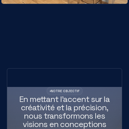
NOTRE OBJECTIF
En mettant l’accent sur la
créativité et la précision,
nous transformons les
visions en conceptions