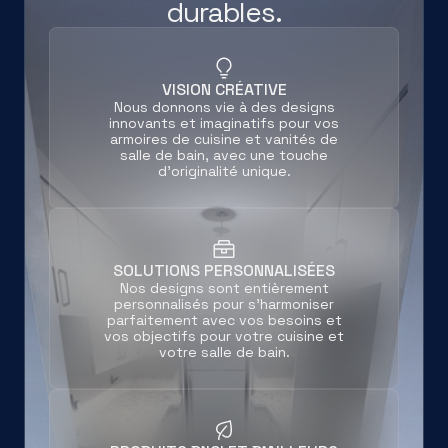
durables.
VISION CRÉATIVE
Nous donnons vie à des designs
innovants et imaginatifs pour vos
armoires de cuisine et vanités de
salle de bain, avec une touche
d'originalité unique.
SOLUTIONS PERSONNALISÉES
Nos designs sont entièrement
personnalisés pour s'harmoniser
parfaitement avec vos besoins et
vos objectifs pour votre cuisine et
votre salle de bain.